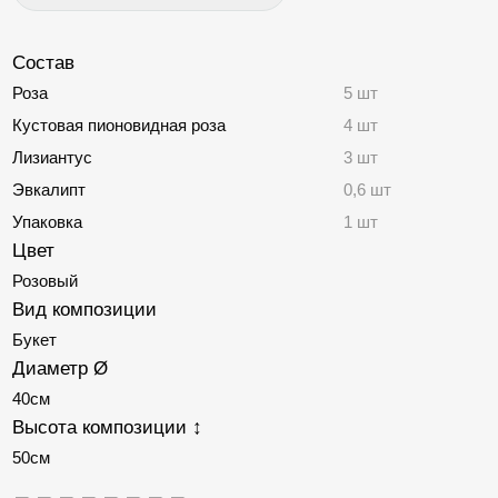
Контакты
Тюльпаны
Хризантемы
Состав
Роза
5 шт
Гипсофилы
Кустовая пионовидная роза
4 шт
Ромашки
Лизиантус
3 шт
Герберы
Эвкалипт
0,6 шт
Гвоздики
Упаковка
1 шт
Кустовые розы
Цвет
Розовый
Альстромерии
Вид композиции
Гортензии
Букет
Лизиантусы
Диаметр Ø
Орхидеи
40см
Высота композиции ↕
Пионы
50см