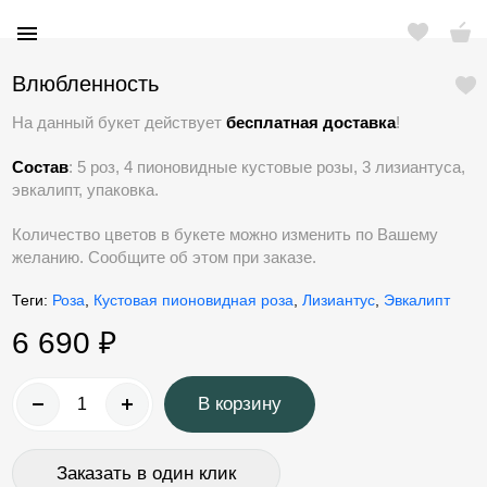
Влюбленность
На данный букет действует
бесплатная доставка
!
Состав
: 5 роз, 4 пионовидные кустовые розы, 3 лизиантуса,
Нижний Новгород
эвкалипт, упаковка.
Найти
Количество цветов в букете можно изменить по Вашему
Каталог
желанию. Сообщите об этом при заказе.
Цветы по видам
Букеты в коробке
О компании
Теги:
Роза
,
Кустовая пионовидная роза
,
Лизиантус
,
Эвкалипт
Свадебные букеты
Цветы по цене
Оплата и доставка
6 690 ₽
Уход за цветами
Цветы на события
Цветы для близких
Отзывы
Большие букеты
По оттенкам
В корзину
Новости
Акции
Заказать в один клик
Розы