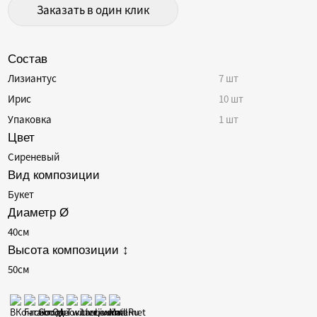
Контакты
Заказать в один клик
Тюльпаны
Хризантемы
Состав
Гипсофилы
Лизиантус
7 шт
Ромашки
Ирис
10 шт
Герберы
Упаковка
1 шт
Гвоздики
Цвет
Кустовые розы
Сиреневый
Вид композиции
Альстромерии
Букет
Гортензии
Диаметр Ø
Лизиантусы
40см
Орхидеи
Высота композиции ↕
50см
Пионы