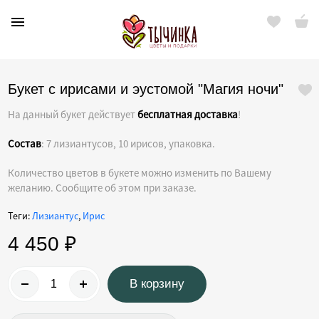
Букет с ирисами и эустомой "Магия ночи"
На данный букет действует
бесплатная доставка
!
Нижний Новгород
Состав
: 7 лизиантусов, 10 ирисов, упаковка.
Найти
Каталог
Количество цветов в букете можно изменить по Вашему
Цветы по видам
Букеты в коробке
желанию. Сообщите об этом при заказе.
О компании
Свадебные букеты
Цветы по цене
Оплата и доставка
Теги:
Лизиантус
,
Ирис
Уход за цветами
Цветы на события
Цветы для близких
4 450 ₽
Отзывы
Большие букеты
По оттенкам
Новости
В корзину
Акции
Розы