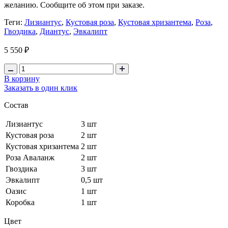
желанию. Сообщите об этом при заказе.
Теги:
Лизиантус
,
Кустовая роза
,
Кустовая хризантема
,
Роза
,
Гвоздика
,
Диантус
,
Эвкалипт
5 550 ₽
В корзину
Заказать в один клик
Состав
Лизиантус
3 шт
Кустовая роза
2 шт
Кустовая хризантема
2 шт
Роза Аваланж
2 шт
Гвоздика
3 шт
Эвкалипт
0,5 шт
Оазис
1 шт
Коробка
1 шт
Цвет