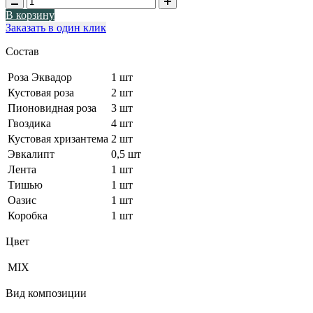
В корзину
Заказать в один клик
Состав
Роза Эквадор
1 шт
Кустовая роза
2 шт
Пионовидная роза
3 шт
Гвоздика
4 шт
Кустовая хризантема
2 шт
Эвкалипт
0,5 шт
Лента
1 шт
Тишью
1 шт
Оазис
1 шт
Коробка
1 шт
Цвет
MIX
Вид композиции