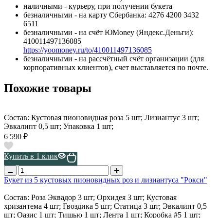
наличными - курьеру, при получении букета
безналичными - на карту Сбербанка: 4276 4200 3432
6511
безналичными - на счёт ЮMoney (Яндекс.Деньги):
410011497136085
https://yoomoney.ru/to/410011497136085
безналичными - на рассчётный счёт организации (для
корпоративных клиентов), счет выставляется по почте.
Похожие товары
Состав: Кустовая пионовидная роза 5 шт; Лизиантус 3 шт;
Эвкалипт 0,5 шт; Упаковка 1 шт;
6 590 ₽
Купить в 1 клик
Букет из 5 кустовых пионовидных роз и лизиантуса "Рокси"
Состав: Роза Эквадор 3 шт; Орхидея 3 шт; Кустовая
хризантема 4 шт; Гвоздика 5 шт; Статица 3 шт; Эвкалипт 0,5
шт; Оазис 1 шт; Тишью 1 шт; Лента 1 шт; Коробка #5 1 шт;