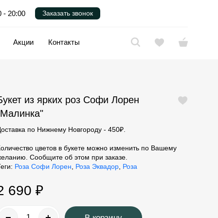
 - 20:00
Заказать звонок
Акции
Контакты
Цветы для близких
Букет из ярких роз Софи Лорен
Найти
"Малинка"
Лизиантусы
Доставка по Нижнему Новгороду - 450₽.
Орхидеи
Пионы
Количество цветов в букете можно изменить по Вашему
желанию. Сообщите об этом при заказе.
Теги:
Роза Софи Лорен
,
Роза Эквадор
,
Роза
2 690 ₽
В корзину