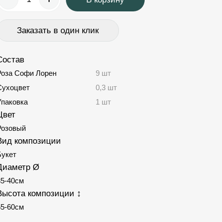
Заказать в один клик
Состав
Роза Софи Лорен
9 шт
Сухоцвет
0,3 шт
Упаковка
1 шт
Цвет
Розовый
Вид композиции
Букет
Диаметр Ø
35-40см
Высота композиции ↕
55-60см