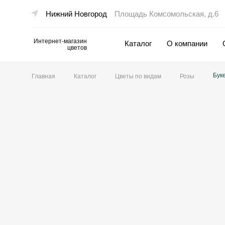
Нижний Новгород
Площадь Комсомольская, д.6
Интернет-магазин
Каталог
О компании
цветов
Цветы по видам
Букеты в коробке
Свад
Бук
Главная
Каталог
Цветы по видам
Розы
Большие букеты
По оттенкам
Розы
Тюльпаны
Хризантемы
Гипсофилы
Ромашки