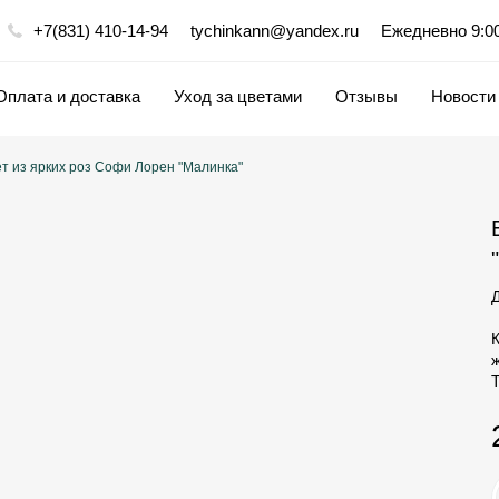
+7(831) 410-14-94
tychinkann@yandex.ru
Ежедневно 9:00
Оплата и доставка
Уход за цветами
Отзывы
Новости
ебные букеты
Цветы по цене
Цветы на события
ет из ярких роз Софи Лорен "Малинка"
Герберы
Гвоздики
Кустовые розы
Альстромерии
Гортензии