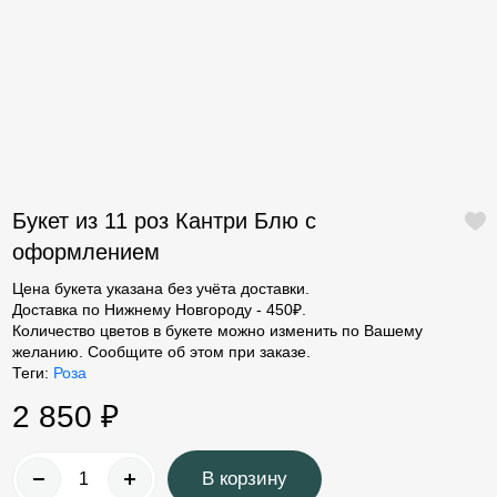
Контакты
Тюльпаны
Хризантемы
Гипсофилы
Ромашки
Герберы
Гвоздики
Букет из 11 роз Кантри Блю с
Кустовые розы
оформлением
Альстромерии
Цена букета указана без учёта доставки.
Доставка по Нижнему Новгороду - 450₽.
Гортензии
Количество цветов в букете можно изменить по Вашему
желанию. Сообщите об этом при заказе.
Лизиантусы
Теги:
Роза
Орхидеи
2 850 ₽
Пионы
В корзину