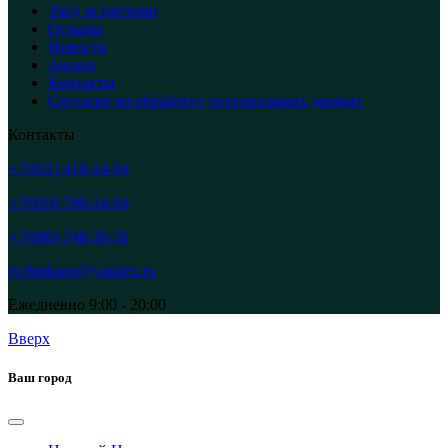
Уход за цветами
Отзывы
Новости
Акции
Контакты
Согласие на обработку персональных данных
Контакты
+7(831) 410-14-94
+7(910) 790-14-94
+7(986) 748-36-56
tychinkann@yandex.ru
Ежедневно 9:00 - 20:00
Вверх
Ваш город