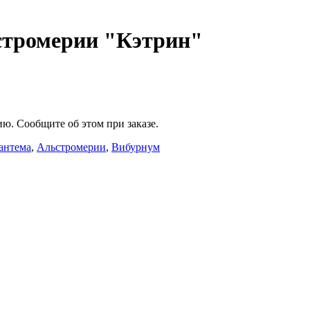
ьстромерии "Кэтрин"
ю. Сообщите об этом при заказе.
антема
,
Альстромерии
,
Вибурнум