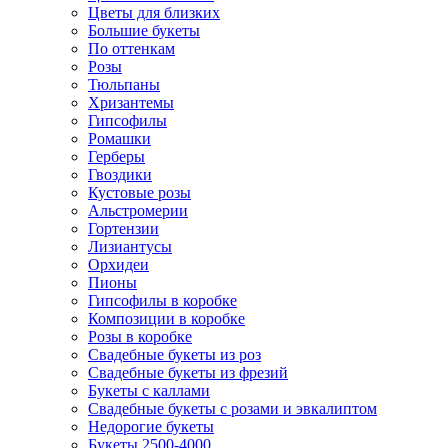
Цветы для близких
Большие букеты
По оттенкам
Розы
Тюльпаны
Хризантемы
Гипсофилы
Ромашки
Герберы
Гвоздики
Кустовые розы
Альстромерии
Гортензии
Лизиантусы
Орхидеи
Пионы
Гипсофилы в коробке
Композиции в коробке
Розы в коробке
Свадебные букеты из роз
Свадебные букеты из фрезий
Букеты с каллами
Свадебные букеты с розами и эвкалиптом
Недорогие букеты
Букеты 2500-4000