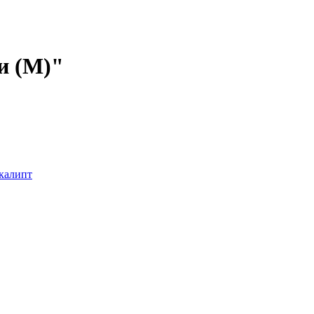
и (M)"
калипт