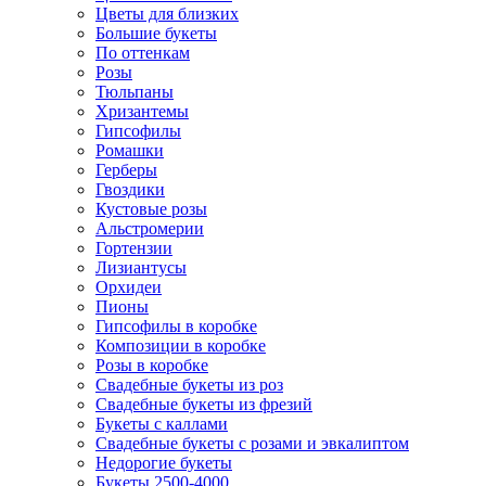
Цветы для близких
Большие букеты
По оттенкам
Розы
Тюльпаны
Хризантемы
Гипсофилы
Ромашки
Герберы
Гвоздики
Кустовые розы
Альстромерии
Гортензии
Лизиантусы
Орхидеи
Пионы
Гипсофилы в коробке
Композиции в коробке
Розы в коробке
Свадебные букеты из роз
Свадебные букеты из фрезий
Букеты с каллами
Свадебные букеты с розами и эвкалиптом
Недорогие букеты
Букеты 2500-4000