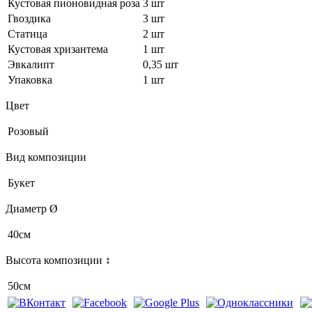
Кустовая пионовидная роза
3 шт
Гвоздика
3 шт
Статица
2 шт
Кустовая хризантема
1 шт
Эвкалипт
0,35 шт
Упаковка
1 шт
Цвет
Розовый
Вид композиции
Букет
Диаметр Ø
40см
Высота композиции ↕
50см