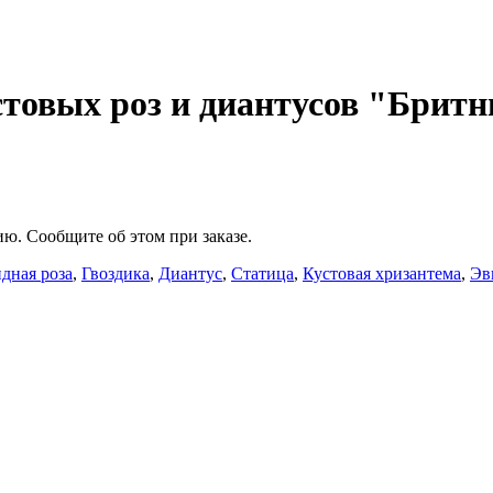
стовых роз и диантусов "Бритн
ю. Сообщите об этом при заказе.
дная роза
,
Гвоздика
,
Диантус
,
Статица
,
Кустовая хризантема
,
Эв