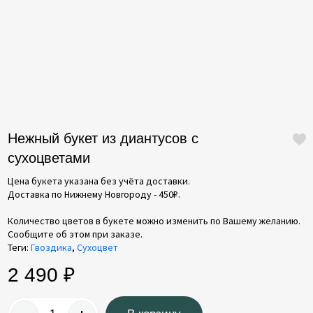
Контакты
Тюльпаны
Хризантемы
Гипсофилы
Ромашки
Герберы
Гвоздики
Нежный букет из диантусов с
Кустовые розы
сухоцветами
Альстромерии
Цена букета указана без учёта доставки.
Доставка по Нижнему Новгороду - 450₽.
Гортензии
Количество цветов в букете можно изменить по Вашему желанию.
Лизиантусы
Сообщите об этом при заказе.
Орхидеи
Теги:
Гвоздика
,
Сухоцвет
Пионы
2 490 ₽