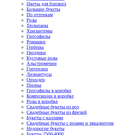
Цветы для близких
Большие букеты
По оттенкам
Розы
Тюльпаны
Хризантемы
Гипсофилы
Ромашки
Герберы
Гвоздики
Кустовые розы
Альстромерии
Гортензии
Лизиантусы
Орхидеи
Пионы
Гипсофилы в коробке
Композиции в коробке
Розы в коробке
Свадебные букеты из роз
Свадебные букеты из фрезий
Букеты с каллами
Свадебные букеты с розами и эвкалиптом
Недорогие букеты
Букеты 2500-4000