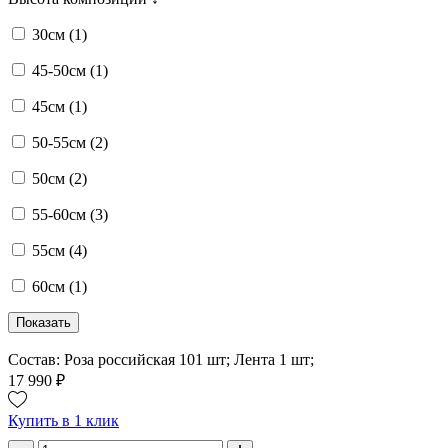
30см (
1
)
45-50см (
1
)
45см (
1
)
50-55см (
2
)
50см (
2
)
55-60см (
3
)
55см (
4
)
60см (
1
)
Показать
Состав: Роза российская 101 шт; Лента 1 шт;
17 990 ₽
Купить в 1 клик