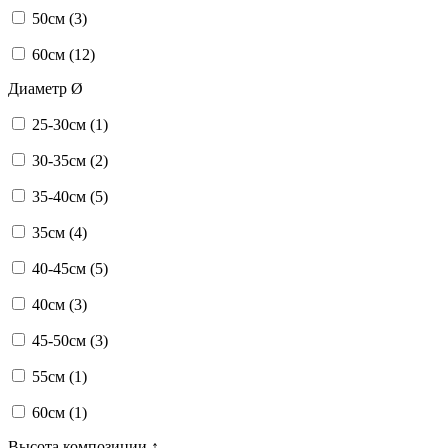
50см (
3
)
60см (
12
)
Диаметр Ø
25-30см (
1
)
30-35см (
2
)
35-40см (
5
)
35см (
4
)
40-45см (
5
)
40см (
3
)
45-50см (
3
)
55см (
1
)
60см (
1
)
Высота композиции ↕